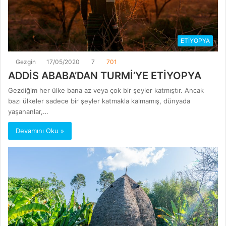
ETİYOPYA
Gezgin
17/05/2020
7
701
ADDİS ABABA’DAN TURMİ’YE ETİYOPYA
Gezdiğim her ülke bana az veya çok bir şeyler katmıştır. Ancak
bazı ülkeler sadece bir şeyler katmakla kalmamış, dünyada
yaşananlar,…
Devamını Oku »