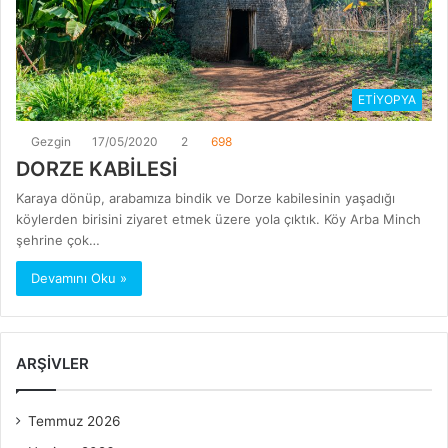
ETİYOPYA
Gezgin
17/05/2020
2
698
DORZE KABİLESİ
Karaya dönüp, arabamıza bindik ve Dorze kabilesinin yaşadığı
köylerden birisini ziyaret etmek üzere yola çıktık. Köy Arba Minch
şehrine çok…
Devamını Oku »
ARŞIVLER
Temmuz 2026