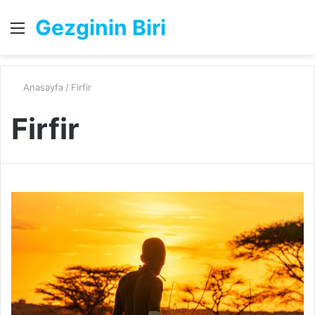
Gezginin Biri
Menü
A
y
...
Anasayfa
/
Firfir
Firfir