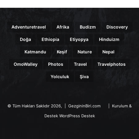
Adventuretravel
Afrika
Budizm
Discovery
Doğa
Ethiopia
Etiyopya
Hinduizm
Katmandu
Keşif
Nature
Nepal
OmoWalley
Photos
Travel
Travelphotos
Yolculuk
Şiva
© Tüm Hakları Saklıdır 2026, | GezgininBiri.com
| Kurulum &
Destek
WordPress Destek
@tahota
@gezginyolcu