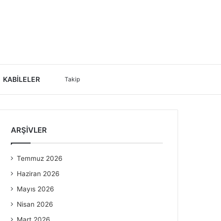
Rastgele
Dış
Arama
KABİLELER
Takip
Makale
görünümü
yap
ARŞIVLER
değiştir
...
Temmuz 2026
Haziran 2026
Mayıs 2026
Nisan 2026
Mart 2026