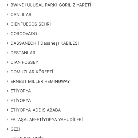
BWINDI ULUSAL PARKI-GORIL ZİYARETİ
CANLILAR
CIENFUEGOS ŞEHRİ
CORCOVADO
DASSANECH ( Dasaneş) KABİLESİ
DESTANLAR
DIAN FOSSEY
DOMUZLAR KÖRFEZİ
ERNEST MILLER HEMINGWAY
ETİYOPYA
ETİYOPYA
ETİYOPYA-ADDİS ABABA
FALAŞALAR-ETİYOPYA YAHUDİLERİ
GEZİ