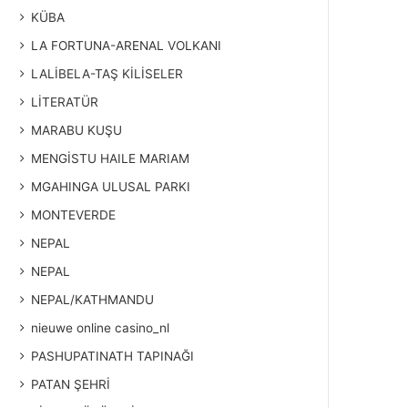
KÜBA
LA FORTUNA-ARENAL VOLKANI
LALİBELA-TAŞ KİLİSELER
LİTERATÜR
MARABU KUŞU
MENGİSTU HAILE MARIAM
MGAHINGA ULUSAL PARKI
MONTEVERDE
NEPAL
NEPAL
NEPAL/KATHMANDU
nieuwe online casino_nl
PASHUPATINATH TAPINAĞI
PATAN ŞEHRİ