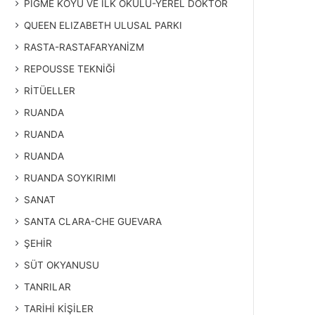
PİGME KÖYÜ VE İLK OKULU-YEREL DOKTOR
QUEEN ELIZABETH ULUSAL PARKI
RASTA-RASTAFARYANİZM
REPOUSSE TEKNİĞİ
RİTÜELLER
RUANDA
RUANDA
RUANDA
RUANDA SOYKIRIMI
SANAT
SANTA CLARA-CHE GUEVARA
ŞEHİR
SÜT OKYANUSU
TANRILAR
TARİHİ KİŞİLER