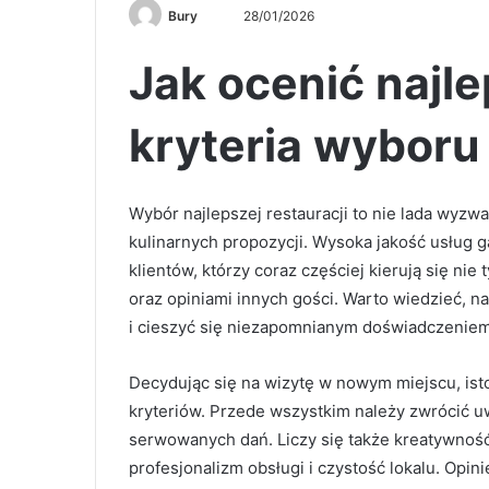
Bury
B
28/01/2026
i
Jak ocenić najle
r
e
-
kryteria wyboru
p
o
s
Wybór najlepszej restauracji to nie lada wyz
t
kulinarnych propozycji. Wysoka jakość usług 
a
klientów, którzy coraz częściej kierują się nie
g
oraz opiniami innych gości. Warto wiedzieć, n
ö
i cieszyć się niezapomnianym doświadczeniem
n
d
Decydując się na wizytę w nowym miejscu, ist
e
kryteriów. Przede wszystkim należy zwrócić u
r
m
serwowanych dań. Liczy się także kreatywność
e
profesjonalizm obsługi i czystość lokalu. Opi
k