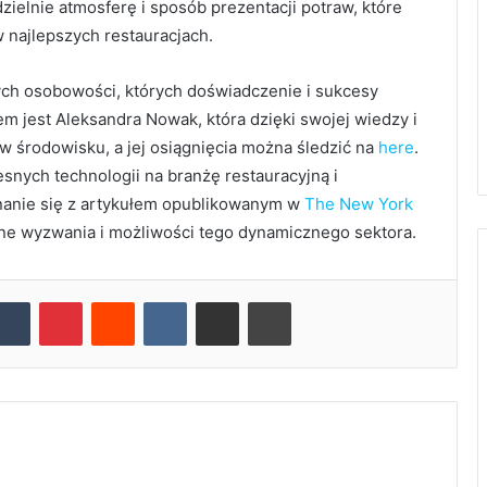
zielnie atmosferę i sposób prezentacji potraw, które
najlepszych restauracjach.
ych osobowości, których doświadczenie i sukcesy
em jest Aleksandra Nowak, która dzięki swojej wiedzy i
 środowisku, a jej osiągnięcia można śledzić na
here
.
ych technologii na branżę restauracyjną i
anie się z artykułem opublikowanym w
The New York
e wyzwania i możliwości tego dynamicznego sektora.
Tumblr
Pinterest
Reddit
VKontakte
E-Posta ile paylaş
Yazdır