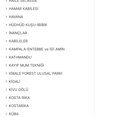
HAİLE SELASSİE
HAMAR KABİLESİ
HAVANA
HÜDHÜD KUŞU-İBİBİK
İNANÇLAR
KABİLELER
KAMPALA-ENTEBBE ve İDİ AMİN
KATHMANDU
KAYIP MUM TEKNİĞİ
KİBALE FOREST ULUSAL PARKI
KİGALİ
KİVU GÖLÜ
KOSTA RİKA
KOSTARİKA
KÜBA