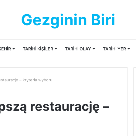
Gezginin Biri
ŞEHİR
TARİHİ KİŞİLER
TARİHİ OLAY
TARİHİ YER
estaurację – kryteria wyboru
pszą restaurację –