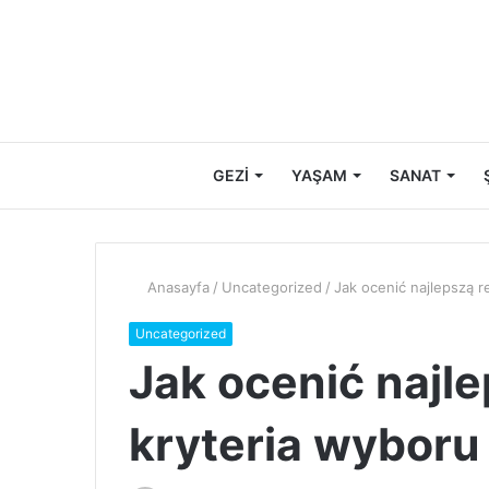
GEZİ
YAŞAM
SANAT
Anasayfa
/
Uncategorized
/
Jak ocenić najlepszą r
Uncategorized
Jak ocenić najle
kryteria wyboru