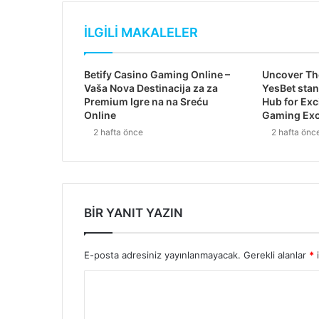
İLGILI MAKALELER
Betify Casino Gaming Online –
Uncover Th
Vaša Nova Destinacija za za
YesBet stan
Premium Igre na na Sreću
Hub for Exc
Online
Gaming Exc
2 hafta önce
2 hafta önc
BIR YANIT YAZIN
E-posta adresiniz yayınlanmayacak.
Gerekli alanlar
*
i