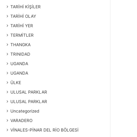
TARİHİ KİŞİLER
TARİHİ OLAY
TARİHİ YER
TERMİTLER
THANGKA
TRINIDAD
UGANDA
UGANDA
ÜLKE
ULUSAL PARKLAR
ULUSAL PARKLAR
Uncategorized
VARADERO
VİNALES-PİNAR DEL RİO BÖLGESİ